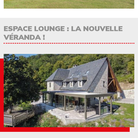
Bloc
Titre
ESPACE LOUNGE : LA NOUVELLE
VÉRANDA !
Image
Image