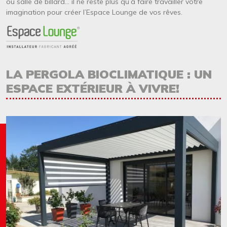
ou salle de billard… il ne reste plus qu’à faire travailler votre
imagination pour créer l’Espace Lounge de vos rêves.
Image
Titre
LA PERGOLA BIOCLIMATIQUE : UN
ESPACE EXTÉRIEUR À VIVRE!
Image
Image