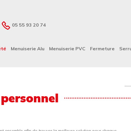
05 55 93 20 74
ALE
été
Menuiserie Alu
Menuiserie PVC
Fermeture
Serr
Re
 personnel
Im
nt ensemble afin de trouver la meilleure solution pour chaque