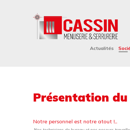
Aller au contenu principal
NAVIGATION PRINCIP
Actualités
Soci
Présentation du
Notre personnel est notre atout !...
Nos techniciens de bureau et nos poseurs travaille